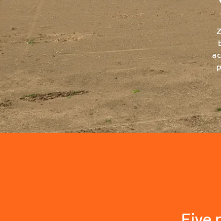
Z
ac
p
Five 