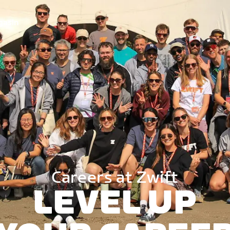
gasin
Careers at Zwift
LEVEL UP