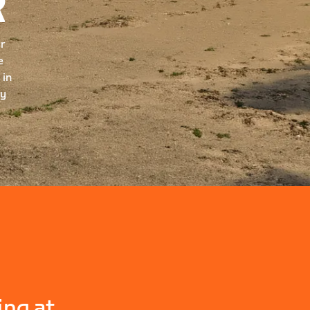
R
ur
e
 in
ry
ing at