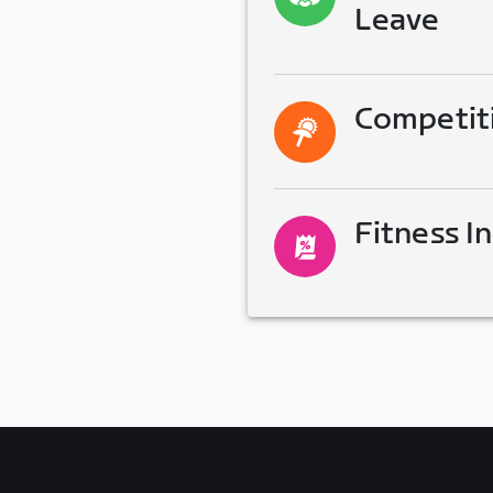
Leave
Competit
Fitness I