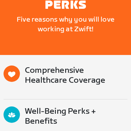
PERKS
Five reasons why you will love
working at Zwift!
Comprehensive
Healthcare Coverage
Well-Being Perks +
Benefits