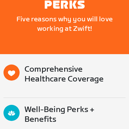
PERKS
Five reasons why you will love
working at Zwift!
Comprehensive
Healthcare Coverage
Well-Being Perks +
Benefits