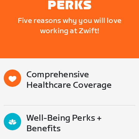
PERKS
Five reasons why you will love
working at Zwift!
Comprehensive
Healthcare Coverage
Well-Being Perks +
Benefits