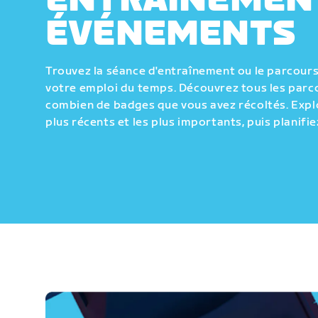
ENTRAÎNEMEN
ÉVÉNEMENTS
Trouvez la séance d'entraînement ou le parcours 
votre emploi du temps. Découvrez tous les parco
combien de badges que vous avez récoltés. Expl
plus récents et les plus importants, puis planifie