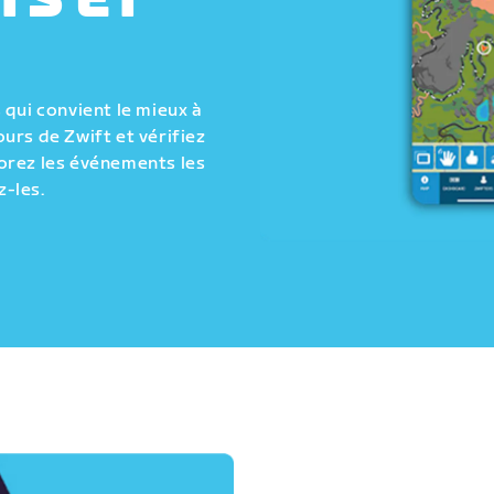
TS ET
qui convient le mieux à
urs de Zwift et vérifiez
orez les événements les
z-les.