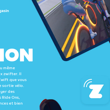
gasin
ION
 au même
 zwifter. Il
Zwift que vous
 sortie vélo.
oyer des
 Ride Ons,
nces et bien