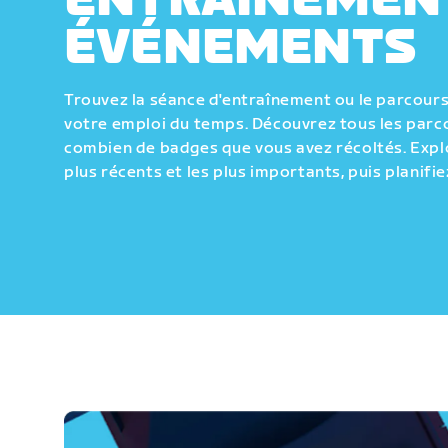
ENTRAÎNEMEN
ÉVÉNEMENTS
Trouvez la séance d'entraînement ou le parcours 
votre emploi du temps. Découvrez tous les parco
combien de badges que vous avez récoltés. Expl
plus récents et les plus importants, puis planifie