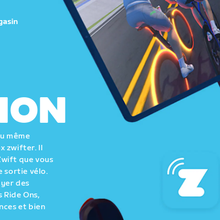
gasin
ION
 au même
 zwifter. Il
Zwift que vous
 sortie vélo.
oyer des
 Ride Ons,
nces et bien