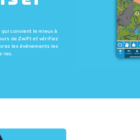
TS ET
qui convient le mieux à
urs de Zwift et vérifiez
orez les événements les
z-les.