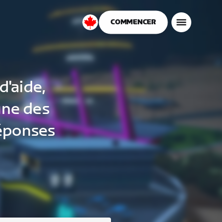
COMMENCER
Canada
Français
d'aide,
une des
réponses