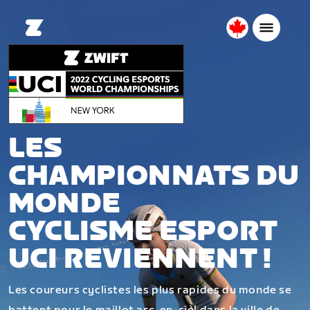
Canada
Français
LES
CHAMPIONNATS DU
MONDE
CYCLISME ESPORT
UCI REVIENNENT !
Les coureurs cyclistes les plus rapides du monde se