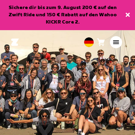
Sichere dir bis zum 9. August 200 € auf den
Zwift Ride und 150 € Rabatt auf den Wahoo
KICKR Core 2.
Warenkorb
0
European
Artikel
Union
Deutsch