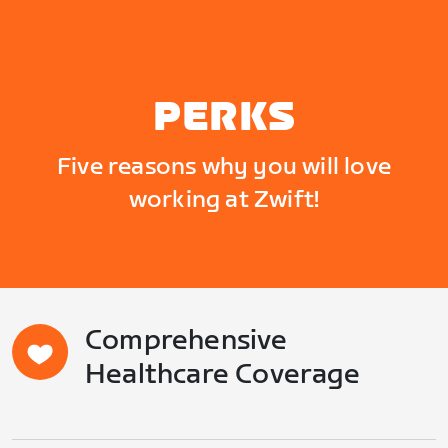
PERKS
Five reasons why you will love
working at Zwift!
Comprehensive
Healthcare Coverage