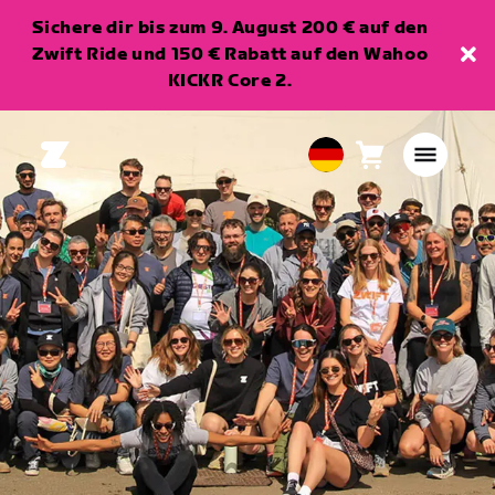
Sichere dir bis zum 9. August 200 € auf den
Zwift Ride und 150 € Rabatt auf den Wahoo
KICKR Core 2.
Warenkorb
0
European
Artikel
Union
Deutsch