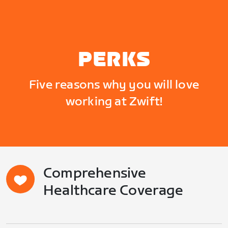
PERKS
Five reasons why you will love
working at Zwift!
Comprehensive
Healthcare Coverage