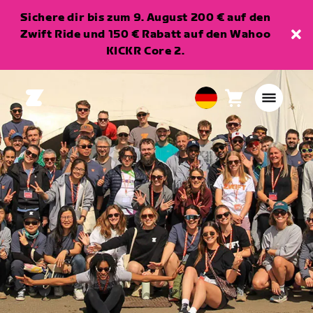
Sichere dir bis zum 9. August 200 € auf den
Zwift Ride und 150 € Rabatt auf den Wahoo
KICKR Core 2.
Warenkorb
0
European
Artikel
Union
Deutsch