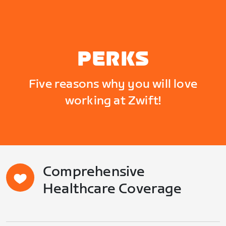
PERKS
Five reasons why you will love
working at Zwift!
Comprehensive
Healthcare Coverage