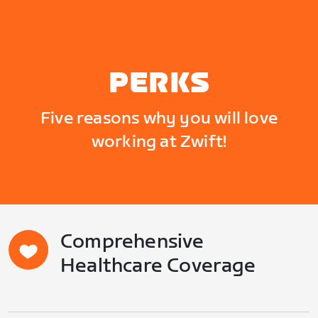
PERKS
Five reasons why you will love
working at Zwift!
Comprehensive
Healthcare Coverage