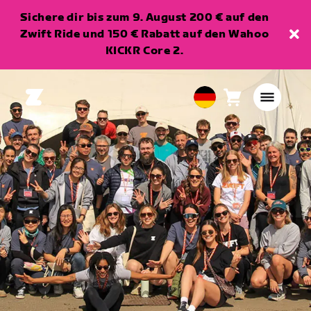
Sichere dir bis zum 9. August 200 € auf den
Zwift Ride und 150 € Rabatt auf den Wahoo
KICKR Core 2.
Warenkorb
0
European
Artikel
Union
Deutsch