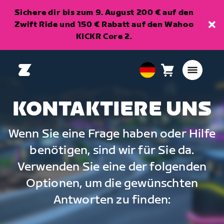
Sichere dir bis zum 9. August 200 € auf den
Zwift Ride und 150 € Rabatt auf den Wahoo
KICKR Core 2.
Warenkorb
0
European
Artikel
Union
Deutsch
KONTAKTIERE UNS
Wenn Sie eine Frage haben oder Hilfe
benötigen, sind wir für Sie da.
Verwenden Sie eine der folgenden
Optionen, um die gewünschten
Antworten zu finden: