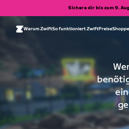
Sichere dir bis zum 9. A
Warum Zwift
So funktioniert Zwift
Preise
Shopp
Wen
benötig
ein
ge