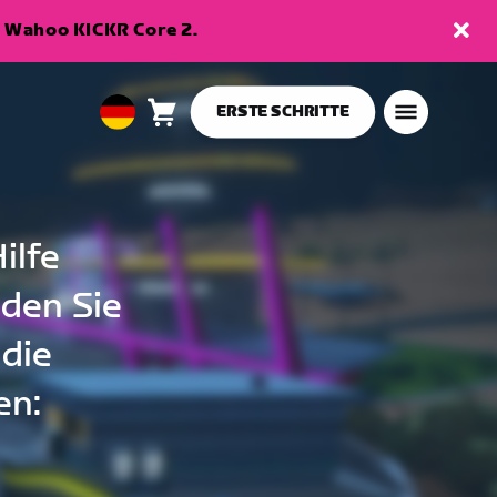
en Wahoo KICKR Core 2.
ERSTE SCHRITTE
Warenkorb
0
European
Artikel
Union
Deutsch
ilfe
nden Sie
 die
en: