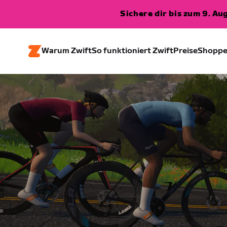
Sichere dir bis zum 9. A
Warum Zwift
So funktioniert Zwift
Preise
Shopp