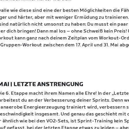
lle wie diese sind eine der besten Möglichkeiten die Fäh
nger und härter, aber mit weniger Ermüdung zu trainieren
 sind natürlich nicht umsonst zu haben: Du musst ein paar
ter dich bringen! Dann mal los – ohne Schweiß kein Preis!
orkout kann ganz nach deinem Zeitplan vom Workout-Ord
 Gruppen-Workout zwischen dem 17. April und 31. Mai abg
. MAI | LETZTE ANSTRENGUNG
ie 6. Etappe macht ihrem Namen alle Ehre! In der „Letzt
rbeitest du an der Verbesserung deiner Sprints. Denn w
 anaerobe Energieerzeugung trainiert wird, verbessern s
eschwindigkeit insgesamt. Und genau das geschieht mit 
r ähnlich wie bei den VO2-Sets, ist Sprint-Training kein S
uf gefasst, bei der letzten Etappe etwas zu leiden – abe