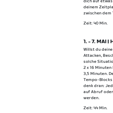
dich auf etwas
deinem Zeitpl
zwischen dem 1
Zeit: 40 Min.
1. - 7. MA
Willst du dein
Attacken, Besch
solche Situati
2 x 16 Minuten
3,5 Minuten. D
Tempo-Blocks v
denk dran: Je
auf Abruf oder
werden.
Zeit: 44 Min.