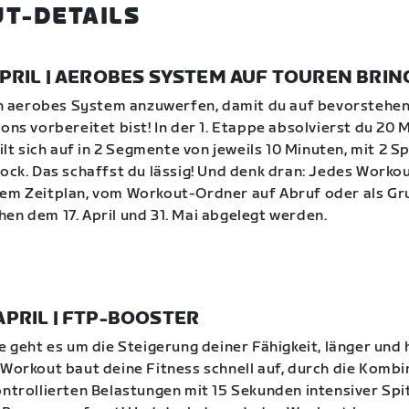
T-DETAILS
. APRIL | AEROBES SYSTEM AUF TOUREN BRI
ein aerobes System anzuwerfen, damit du auf bevorstehe
ions vorbereitet bist! In der 1. Etappe absolvierst du 20 
eilt sich auf in 2 Segmente von jeweils 10 Minuten, mit 2 S
lock. Das schaffst du lässig! Und denk dran: Jedes Worko
nem Zeitplan, vom Workout-Ordner auf Abruf oder als G
en dem 17. April und 31. Mai abgelegt werden.
. APRIL | FTP-BOOSTER
pe geht es um die Steigerung deiner Fähigkeit, länger und 
 Workout baut deine Fitness schnell auf, durch die Kombi
ontrollierten Belastungen mit 15 Sekunden intensiver Sp