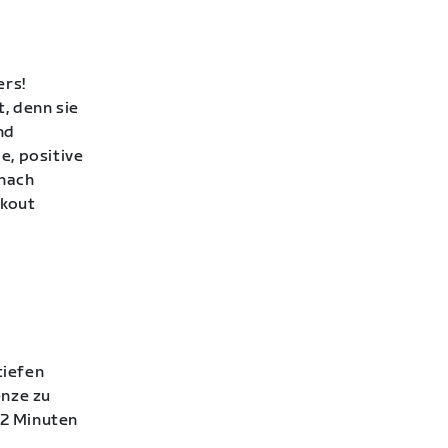
ers!
, denn sie
nd
e, positive
nach
rkout
tiefen
enze zu
 2 Minuten