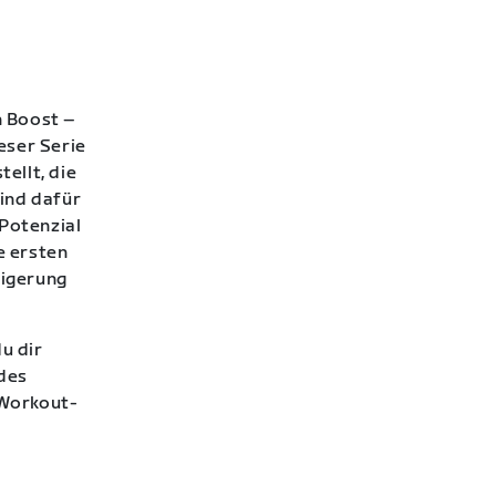
n Boost –
ieser Serie
ellt, die
ind dafür
-Potenzial
e ersten
eigerung
u dir
edes
-Workout-