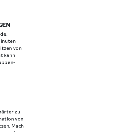
NGEN
nde,
Minuten
pitzen von
ut kann
ruppen-
härter zu
nation von
itzen. Mach