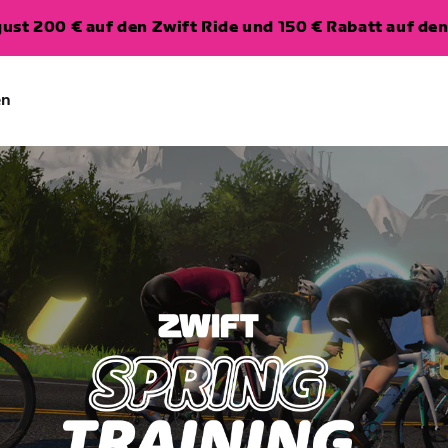
ugust 200 € auf den Zwift Ride und 150 € Rabatt auf d
en