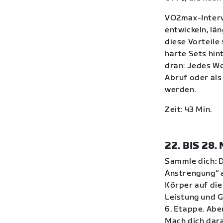
VO2max-Interva
entwickeln, lä
diese Vorteile
harte Sets hin
dran: Jedes W
Abruf oder als
werden.
Zeit: 43 Min.
22. BIS 28
Sammle dich: D
Anstrengung“ a
Körper auf die
Leistung und G
6. Etappe. Abe
Mach dich dara