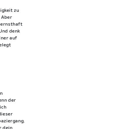
igkeit zu
. Aber
 ernsthaft
 Und denk
ner auf
elegt
en
enn der
ich
dieser
paziergang.
r dein