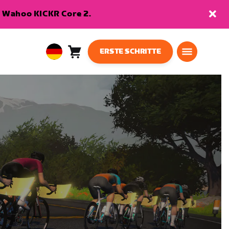
en Wahoo KICKR Core 2.
ERSTE SCHRITTE
Warenkorb
0
European
Artikel
Union
Deutsch