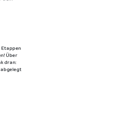
en Etappen
en! Über
nk dran:
 abgelegt