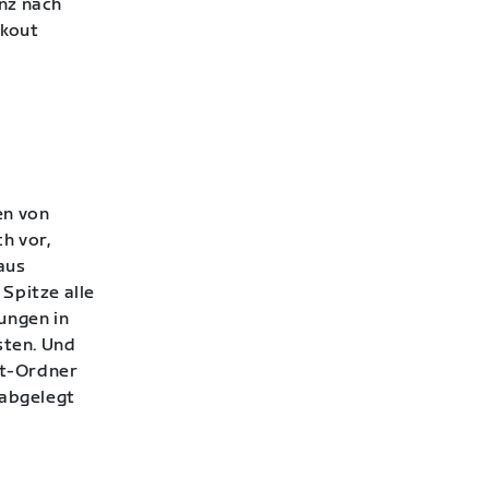
nz nach
rkout
en von
h vor,
aus
Spitze alle
ungen in
sten. Und
ut-Ordner
 abgelegt