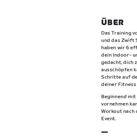
ÜBER
Das Training v
und das Zwift S
haben wir 6 ef
dein Indoor- u
gedacht, dich 
ausschöpfen ka
Schritte auf d
deiner Fitness
Beginnend mit 
vornehmen kann
Workout nach 
Event.
—