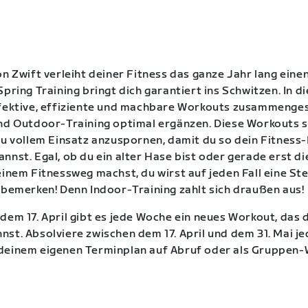
on Zwift verleiht deiner Fitness das ganze Jahr lang eine
pring Training bringt dich garantiert ins Schwitzen. In d
fektive, effiziente und machbare Workouts zusammengest
nd Outdoor-Training optimal ergänzen. Diese Workouts s
zu vollem Einsatz anzuspornen, damit du so dein Fitness
nnst. Egal, ob du ein alter Hase bist oder gerade erst di
einem Fitnessweg machst, du wirst auf jeden Fall eine St
 bemerken! Denn Indoor-Training zahlt sich draußen aus!
dem 17. April gibt es jede Woche ein neues Workout, das d
st. Absolviere zwischen dem 17. April und dem 31. Mai j
deinem eigenen Terminplan auf Abruf oder als Gruppen