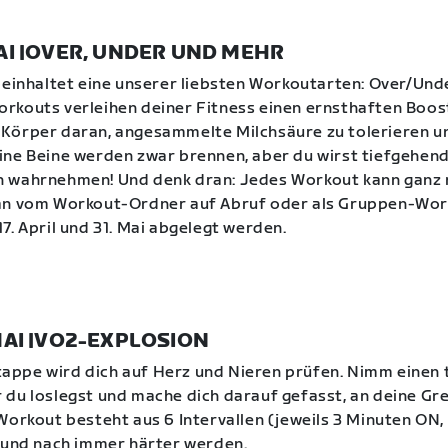
 MAI |OVER, UNDER UND MEHR
beinhaltet eine unserer liebsten Workoutarten: Over/Und
kouts verleihen deiner Fitness einen ernsthaften Boost
Körper daran, angesammelte Milchsäure zu tolerieren u
ne Beine werden zwar brennen, aber du wirst tiefgehend
 wahrnehmen! Und denk dran: Jedes Workout kann ganz 
an vom Workout-Ordner auf Abruf oder als Gruppen-Wo
7. April und 31. Mai abgelegt werden.
. MAI |VO2-EXPLOSION
 Etappe wird dich auf Herz und Nieren prüfen. Nimm einen 
du loslegst und mache dich darauf gefasst, an deine Gr
Workout besteht aus 6 Intervallen (jeweils 3 Minuten ON,
 und nach immer härter werden.