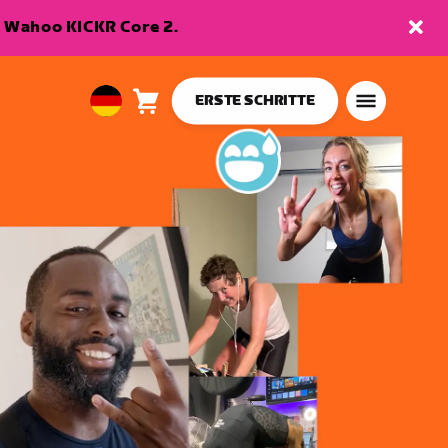
en Wahoo KICKR Core 2.
ERSTE SCHRITTE
Warenkorb
0
European
Artikel
Union
Deutsch