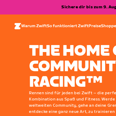
Sichere dir bis zum 9. A
Warum Zwift
So funktioniert Zwift
Preise
Shopp
THE HOME 
COMMUNIT
RACING™
Rennen sind für jeden bei Zwift – die perf
Kombination aus Spaß und Fitness. Werde T
weltweiten Community, gehe an deine Gre
entdecke eine ganz neue Art, zu trainieren