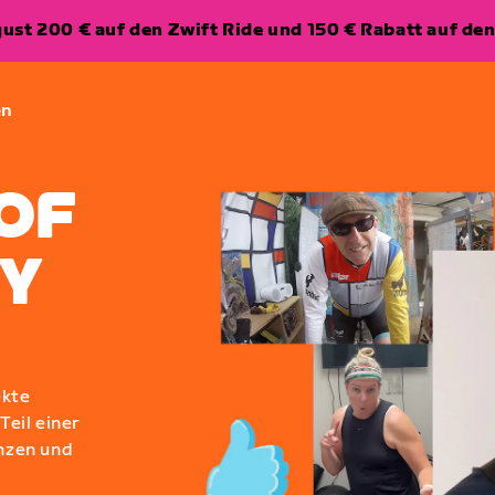
ugust 200 € auf den Zwift Ride und 150 € Rabatt auf d
en
OF
Y
ekte
eil einer
nzen und