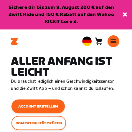
Sichere dir bis zum 9. August 200 € auf den
Zwift Ride und 150 € Rabatt auf den Wahoo
KICKR Core 2.
Warenkorb
0
European
Artikel
Union
ALLER ANFANG IST
Deutsch
LEICHT
Du brauchst lediglich einen Geschwindigkeitssensor
und die Zwift App – und schon kannst du loslaufen.
ACCOUNT ERSTELLEN
KOMPATIBILITÄT PRÜFEN