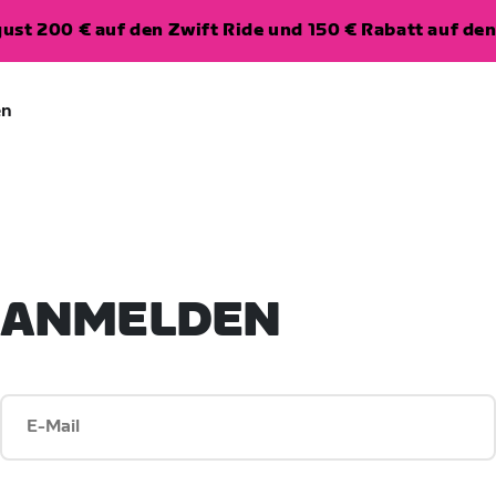
ugust 200 € auf den Zwift Ride und 150 € Rabatt auf d
en
ANMELDEN
E-Mail