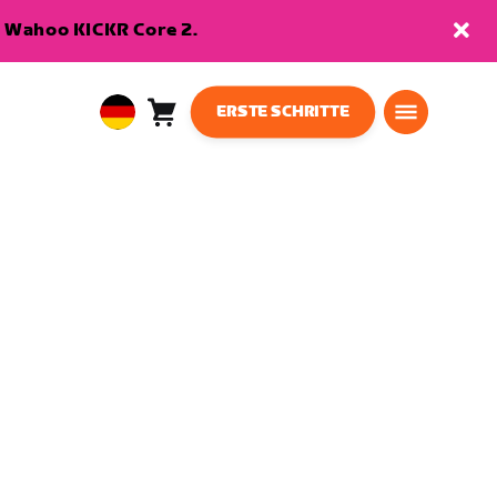
en Wahoo KICKR Core 2.
ERSTE SCHRITTE
Warenkorb
0
European
Artikel
Union
Deutsch