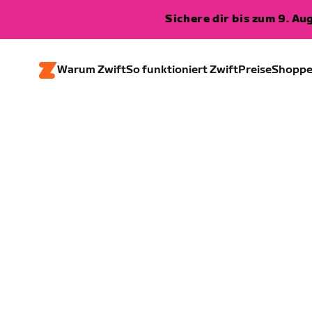
Sichere dir bis zum 9. A
Warum Zwift
So funktioniert Zwift
Preise
Shopp