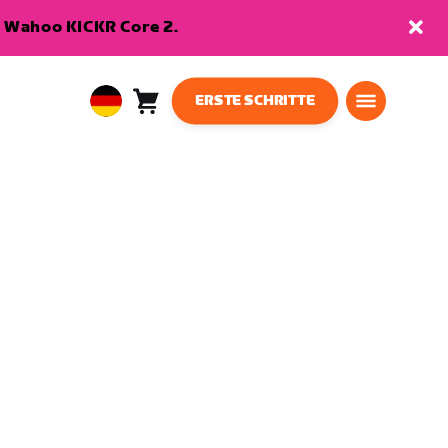
en Wahoo KICKR Core 2.
ERSTE SCHRITTE
Warenkorb
0
European
Artikel
Union
Deutsch