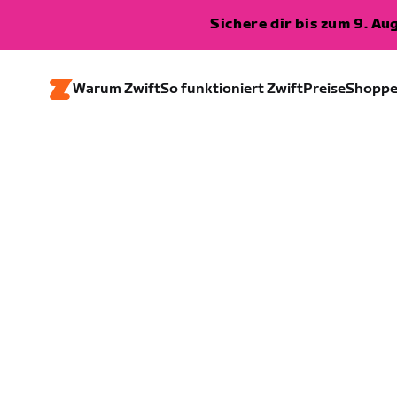
Sichere dir bis zum 9. A
Warum Zwift
So funktioniert Zwift
Preise
Shopp