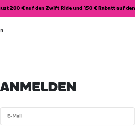
ugust 200 € auf den Zwift Ride und 150 € Rabatt auf d
en
ANMELDEN
E-Mail