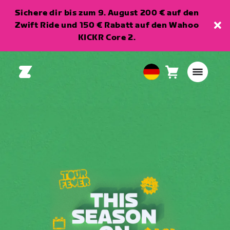
Sichere dir bis zum 9. August 200 € auf den
Zwift Ride und 150 € Rabatt auf den Wahoo
KICKR Core 2.
Warenkorb
0
European
Artikel
Union
Deutsch