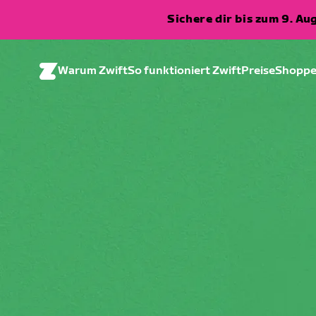
Sichere dir bis zum 9. A
Warum Zwift
So funktioniert Zwift
Preise
Shopp