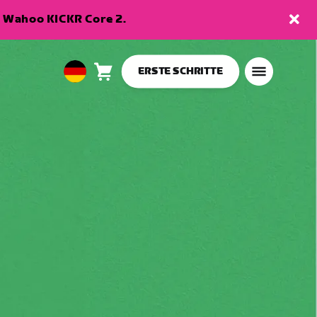
en Wahoo KICKR Core 2.
ERSTE SCHRITTE
Warenkorb
0
European
Artikel
Union
Deutsch