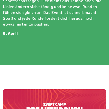
Schotterpassagen. Hier bleibt das Tempo hoch, die
Linien ändern sich ständig und keine zwei Runden
fühlen sich gleich an. Das Event ist schnell, macht
Spaß und jede Runde fordert dich heraus, noch
etwas härter zu pushen.
6. April