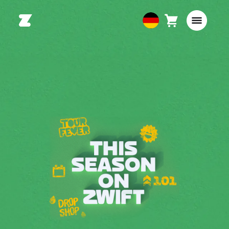
Warenkorb
0
European
Artikel
Union
Deutsch