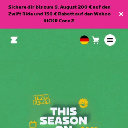
Sichere dir bis zum 9. August 200 € auf den
Zwift Ride und 150 € Rabatt auf den Wahoo
KICKR Core 2.
Warenkorb
0
European
Artikel
Union
Deutsch