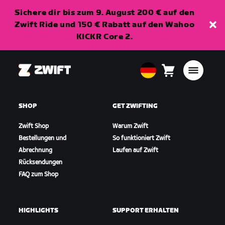
Sichere dir bis zum 9. August 200 € auf den
Zwift Ride und 150 € Rabatt auf den Wahoo
KICKR Core 2.
Zwift
Warenkorb
0
European
Artikel
Union
Deutsch
SHOP
GET ZWIFTING
Zwift Shop
Warum Zwift
Bestellungen und
So funktioniert Zwift
Abrechnung
Laufen auf Zwift
Rücksendungen
FAQ zum Shop
HIGHLIGHTS
SUPPORT ERHALTEN