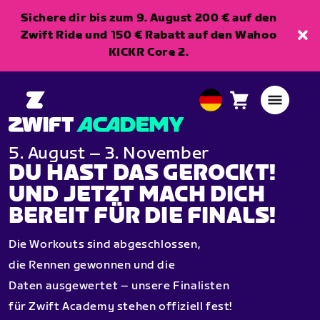
Sichere dir bis zum 9. August 200 € auf den
Zwift Ride und 150 € Rabatt auf den Wahoo
KICKR Core 2.
Warenkorb
0
European
Artikel
Union
Deutsch
5. August – 3. November
DU HAST DAS GEROCKT!
UND JETZT MACH DICH
BEREIT FÜR DIE FINALS!
Die Workouts sind abgeschlossen,
die Rennen gewonnen und die
Daten ausgewertet – unsere Finalisten
für Zwift Academy stehen offiziell fest!