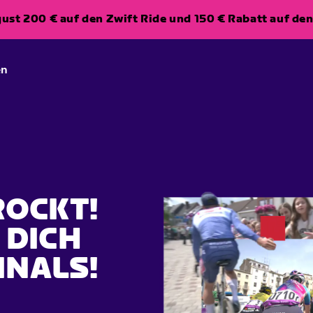
ugust 200 € auf den Zwift Ride und 150 € Rabatt auf d
en
ROCKT!
 DICH
INALS!