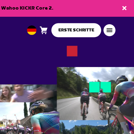
en Wahoo KICKR Core 2.
ERSTE SCHRITTE
Warenkorb
0
European
Artikel
Union
Deutsch