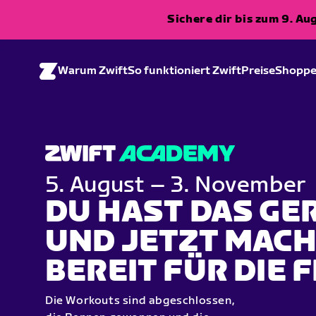
Sichere dir bis zum 9. A
Warum Zwift
So funktioniert Zwift
Preise
Shopp
5. August – 3. November
DU HAST DAS GE
UND JETZT MACH
BEREIT FÜR DIE F
Die Workouts sind abgeschlossen,