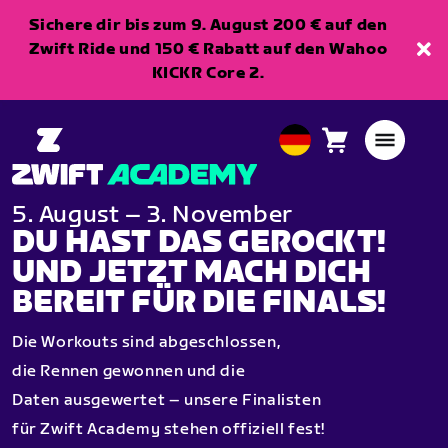
Sichere dir bis zum 9. August 200 € auf den
Zwift Ride und 150 € Rabatt auf den Wahoo
KICKR Core 2.
Warenkorb
0
European
Artikel
Union
Deutsch
5. August – 3. November
DU HAST DAS GEROCKT!
UND JETZT MACH DICH
BEREIT FÜR DIE FINALS!
Die Workouts sind abgeschlossen,
die Rennen gewonnen und die
Daten ausgewertet – unsere Finalisten
für Zwift Academy stehen offiziell fest!