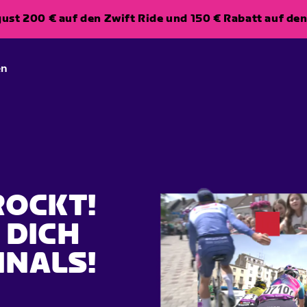
ugust 200 € auf den Zwift Ride und 150 € Rabatt auf d
en
ROCKT!
 DICH
INALS!