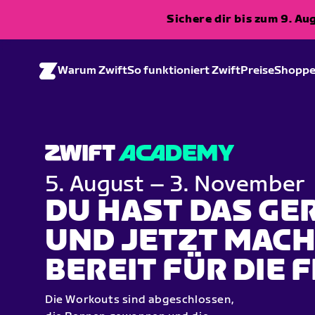
Sichere dir bis zum 9. A
Warum Zwift
So funktioniert Zwift
Preise
Shopp
5. August – 3. November
DU HAST DAS GE
UND JETZT MACH
BEREIT FÜR DIE F
Die Workouts sind abgeschlossen,