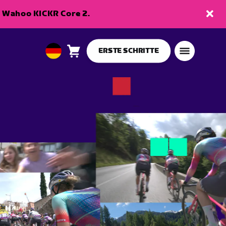
en Wahoo KICKR Core 2.
ERSTE SCHRITTE
Warenkorb
0
European
Artikel
Union
Deutsch