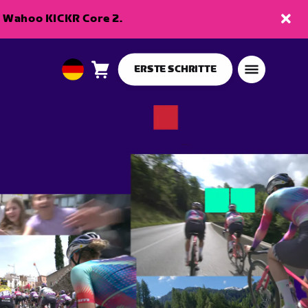
en Wahoo KICKR Core 2.
ERSTE SCHRITTE
Warenkorb
0
European
Artikel
Union
Deutsch