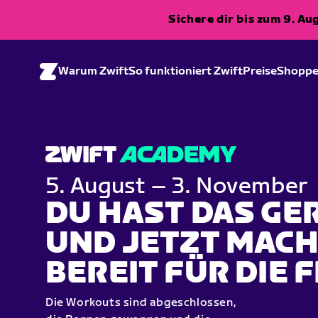
Sichere dir bis zum 9. A
Warum Zwift
So funktioniert Zwift
Preise
Shopp
5. August – 3. November
DU HAST DAS GE
UND JETZT MACH
BEREIT FÜR DIE F
Die Workouts sind abgeschlossen,