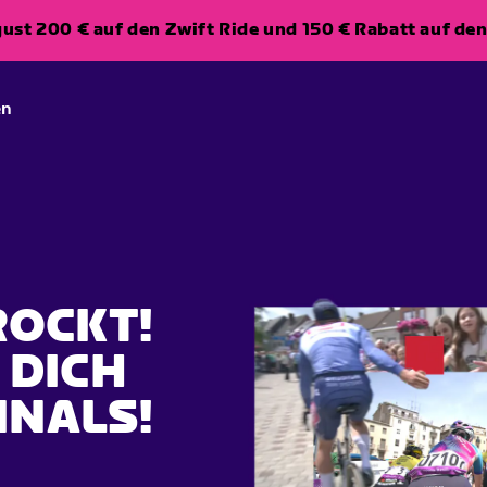
ugust 200 € auf den Zwift Ride und 150 € Rabatt auf d
en
ROCKT!
 DICH
INALS!