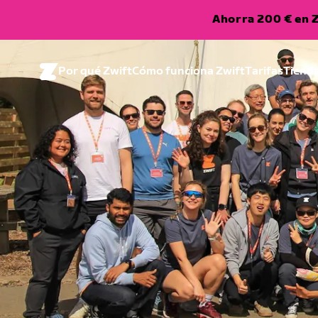
Ahorra 200 € en Z
Por qué Zwift
Cómo funciona Zwift
Tarifas
Tiend