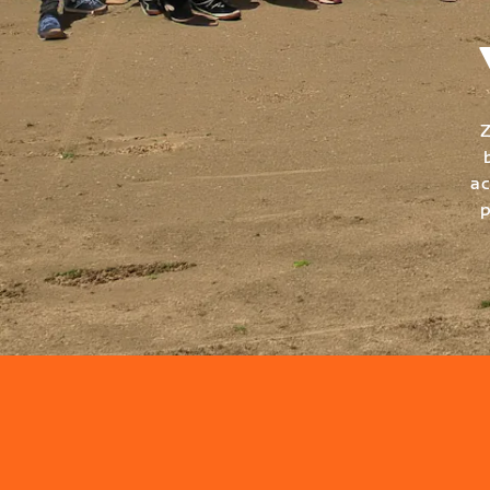
Z
ac
p