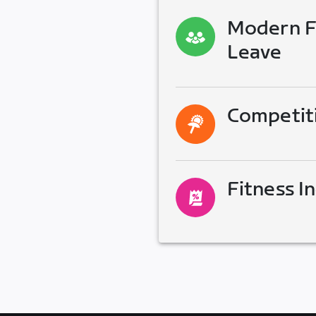
Modern Fa
Leave
Competit
Fitness I