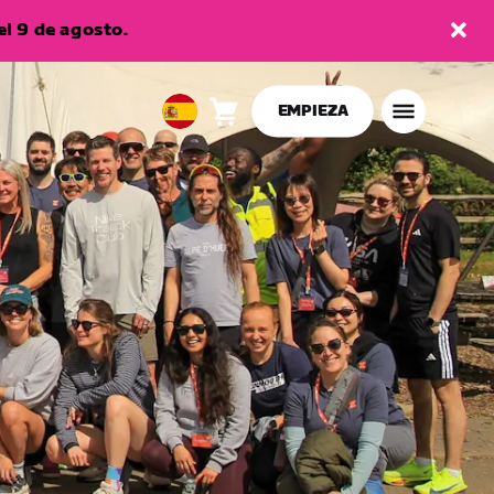
l 9 de agosto.
EMPIEZA
Carro
0
European
artículos
Union
Español