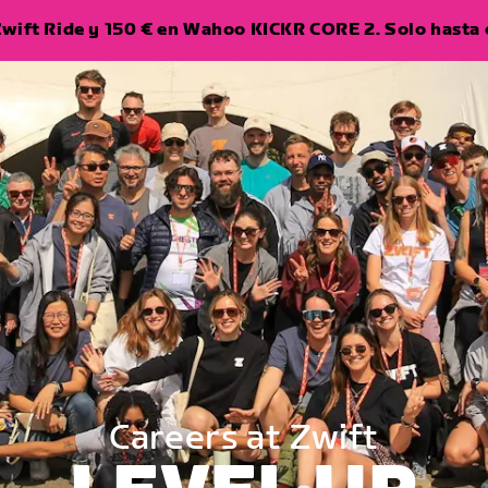
wift Ride y 150 € en Wahoo KICKR CORE 2. Solo hasta e
a
Careers at Zwift