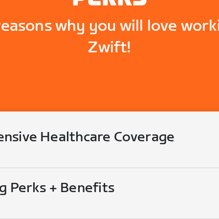
reasons why you will love work
Zwift!
nsive Healthcare Coverage
g Perks + Benefits