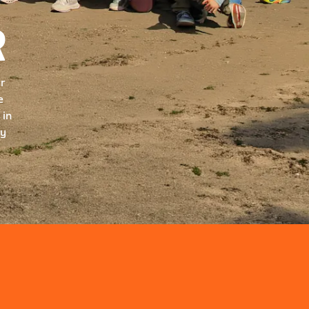
R
ur
e
 in
ry