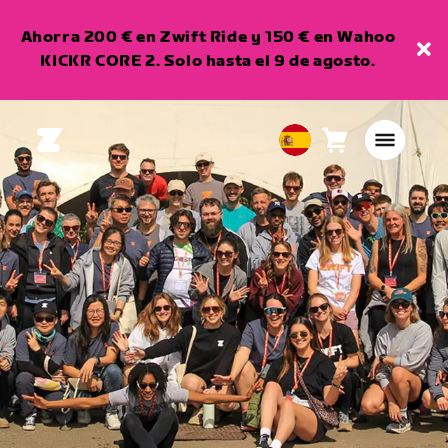
Ahorra 200 € en Zwift Ride y 150 € en Wahoo
KICKR CORE 2. Solo hasta el 9 de agosto.
Carro
0
European
artículos
Union
Español