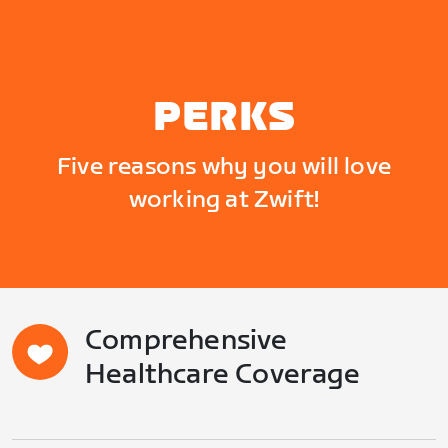
PERKS
Five reasons why you will love
working at Zwift!
Comprehensive
Healthcare Coverage