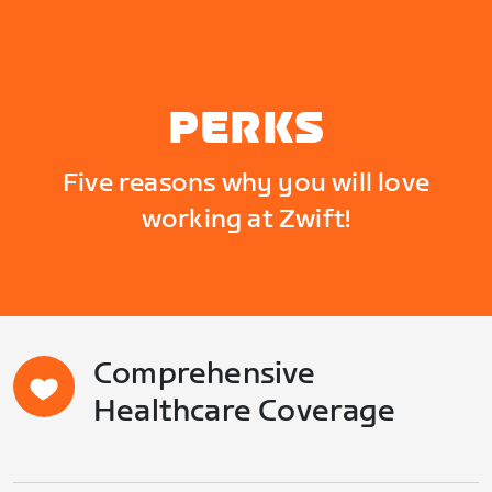
PERKS
Five reasons why you will love
working at Zwift!
Comprehensive
Healthcare Coverage