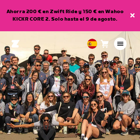
Ahorra 200 € en Zwift Ride y 150 € en Wahoo
KICKR CORE 2. Solo hasta el 9 de agosto.
Carro
0
European
artículos
Union
Español