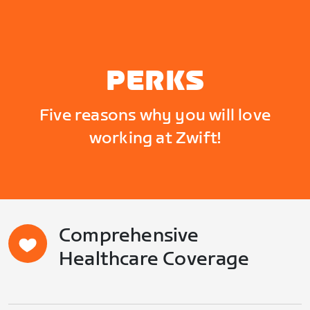
PERKS
Five reasons why you will love
working at Zwift!
Comprehensive
Healthcare Coverage