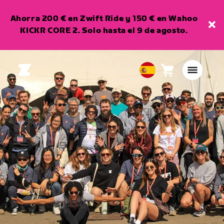
Ahorra 200 € en Zwift Ride y 150 € en Wahoo
KICKR CORE 2. Solo hasta el 9 de agosto.
Carro
0
European
artículos
Union
Español