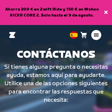
Ahorra 200 € en Zwift Ride y 150 € en Wahoo
KICKR CORE 2. Solo hasta el 9 de agosto.
Carro
0
European
artículos
Union
Español
CONTÁCTANOS
Si tienes alguna pregunta o necesitas
ayuda, estamos aquí para ayudarte.
Utilice una de las opciones siguientes
para encontrar las respuestas que
necesita: