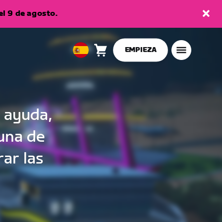
l 9 de agosto.
EMPIEZA
Carro
0
European
artículos
Union
Español
 ayuda,
 una de
ar las