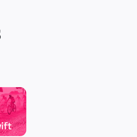
S
ift