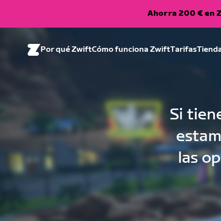
Ahorra 200 € en Z
Por qué Zwift
Cómo funciona Zwift
Tarifas
Tiend
Si tie
estamo
las o