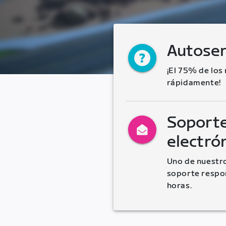
Autoser
¡El 75% de los
rápidamente!
Soporte
electró
Uno de nuestro
soporte respon
horas.