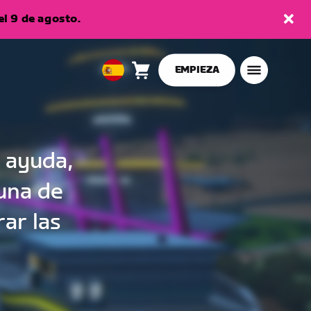
l 9 de agosto.
EMPIEZA
Carro
0
European
artículos
Union
Español
 ayuda,
 una de
ar las