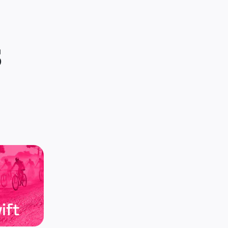
S
ift