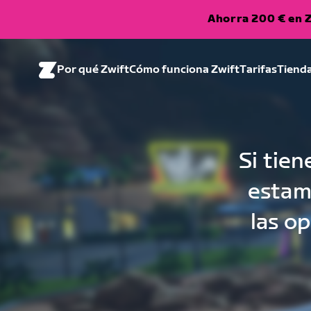
Ahorra 200 € en Z
Por qué Zwift
Cómo funciona Zwift
Tarifas
Tiend
Si tie
estamo
las o