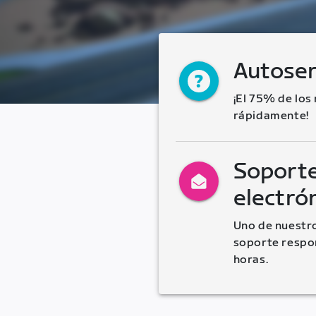
Autoser
¡El 75% de los
rápidamente!
Soporte
electró
Uno de nuestro
soporte respon
horas.