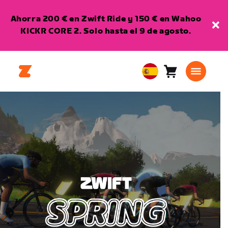
Ahorra 200 € en Zwift Ride y 150 € en Wahoo
KICKR CORE 2. Solo hasta el 9 de agosto.
Carro
0
European
artículos
Union
Español