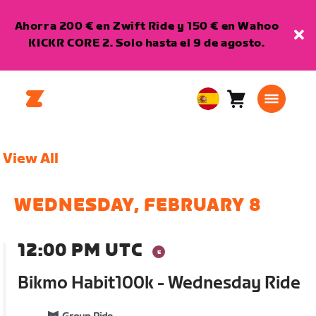
Ahorra 200 € en Zwift Ride y 150 € en Wahoo
KICKR CORE 2. Solo hasta el 9 de agosto.
Carro
0
European
artículos
Union
Español
View All
WEDNESDAY, FEBRUARY 8
12:00 PM UTC
Bikmo Habit100k - Wednesday Ride