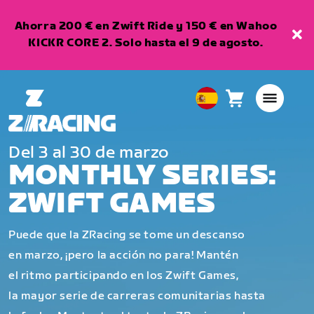
Ahorra 200 € en Zwift Ride y 150 € en Wahoo
KICKR CORE 2. Solo hasta el 9 de agosto.
Carro
0
European
artículos
Union
Español
Del 3 al 30 de marzo
MONTHLY SERIES:
ZWIFT GAMES
Puede que la ZRacing se tome un descanso
en marzo, ¡pero la acción no para! Mantén
el ritmo participando en los Zwift Games,
la mayor serie de carreras comunitarias hasta