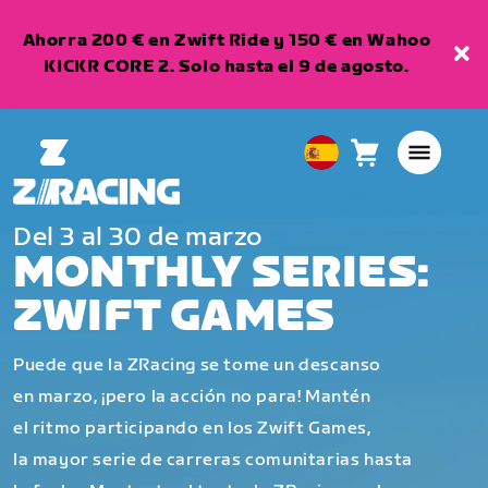
Ahorra 200 € en Zwift Ride y 150 € en Wahoo
KICKR CORE 2. Solo hasta el 9 de agosto.
Carro
0
European
artículos
Union
Español
Del 3 al 30 de marzo
MONTHLY SERIES:
ZWIFT GAMES
Puede que la ZRacing se tome un descanso
en marzo, ¡pero la acción no para! Mantén
el ritmo participando en los Zwift Games,
la mayor serie de carreras comunitarias hasta