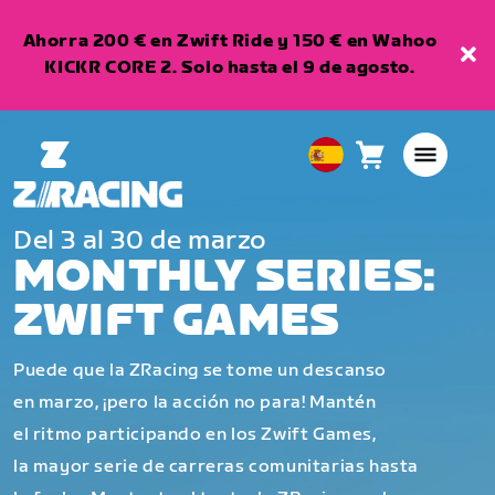
Ahorra 200 € en Zwift Ride y 150 € en Wahoo
KICKR CORE 2. Solo hasta el 9 de agosto.
Carro
0
European
artículos
Union
Español
Del 3 al 30 de marzo
MONTHLY SERIES:
ZWIFT GAMES
Puede que la ZRacing se tome un descanso
en marzo, ¡pero la acción no para! Mantén
el ritmo participando en los Zwift Games,
la mayor serie de carreras comunitarias hasta