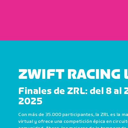
ZWIFT RACING
Finales de ZRL: del 8 al 
2025
Con más de 35.000 participantes, la ZRL es la ma
virtual y ofrece una competición épica en circui