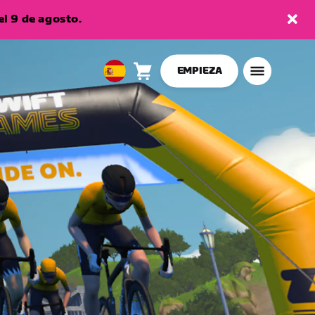
l 9 de agosto.
EMPIEZA
Carro
0
European
artículos
Union
Español