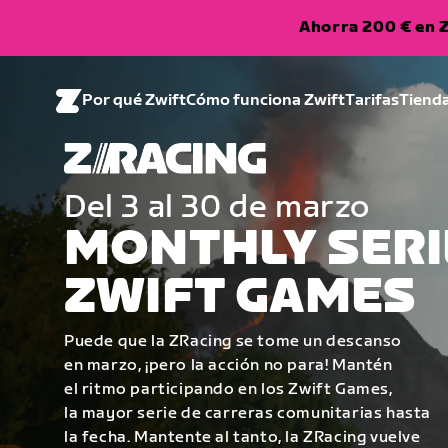
Ahorra 200 € en Z
Por qué Zwift
Cómo funciona Zwift
Tarifas
Tiend
Del 3 al 30 de marzo
MONTHLY SERI
ZWIFT GAMES
Puede que la ZRacing se tome un descanso
en marzo, ¡pero la acción no para! Mantén
el ritmo participando en los Zwift Games,
la mayor serie de carreras comunitarias hasta
la fecha. Mantente al tanto, la ZRacing vuelve