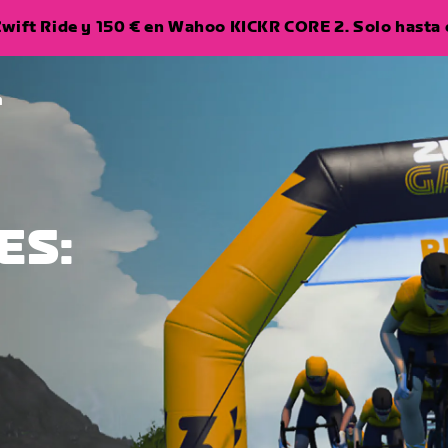
wift Ride y 150 € en Wahoo KICKR CORE 2. Solo hasta e
a
ES: