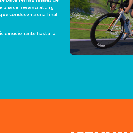
e baten en las finales de
e una carrera scratch y
 que conducen a una final
ás emocionante hasta la