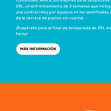
comunidad. Ahora, los mejores de la temporada s
ZRL, un enfrentamiento de 3 semanas que incluy
una contrarreloj por equipos en las semifinales,
de la carrera de puntos sin cuartel.
¡Prepárate para el final de temporada de ZRL m
fecha!
MÁS INFORMACIÓN