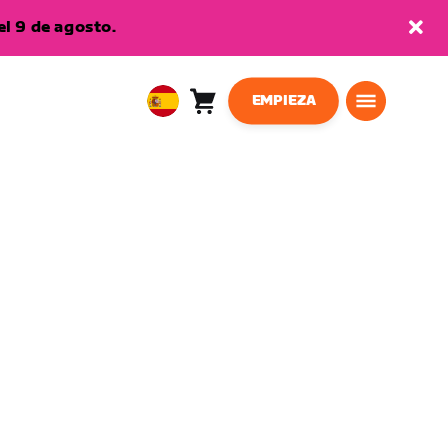
l 9 de agosto.
EMPIEZA
Carro
0
European
artículos
Union
Español