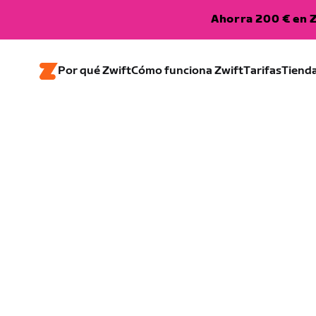
Ahorra 200 € en Z
Por qué Zwift
Cómo funciona Zwift
Tarifas
Tiend