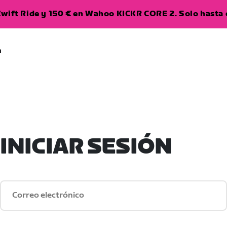
wift Ride y 150 € en Wahoo KICKR CORE 2. Solo hasta e
a
INICIAR SESIÓN
Correo electrónico