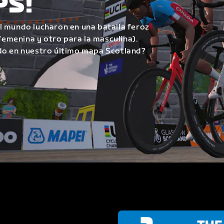
PS!
l mundo lucharon en una batalla feroz
 femenina y otro para la masculina).
do en nuestro último mapa Scotland?