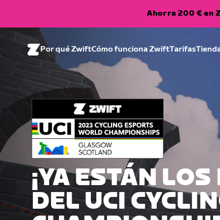
Ahorra 200 € en Z
Por qué Zwift
Cómo funciona Zwift
Tarifas
Tiend
¡YA ESTÁN LO
DEL UCI CYCL