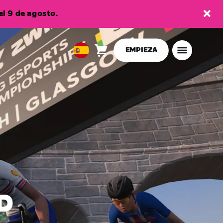
l 9 de agosto.
EMPIEZA
Carro
0
European
artículos
Union
Español
D