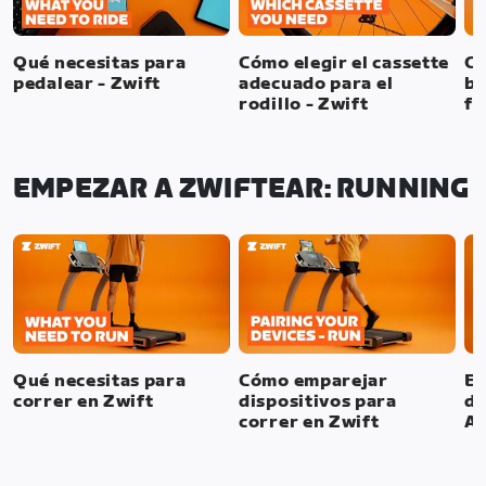
Qué necesitas para
Cómo elegir el cassette
Có
pedalear - Zwift
adecuado para el
bi
rodillo - Zwift
fi
EMPEZAR A ZWIFTEAR: RUNNING
Qué necesitas para
Cómo emparejar
Em
correr en Zwift
dispositivos para
de
correr en Zwift
Ap