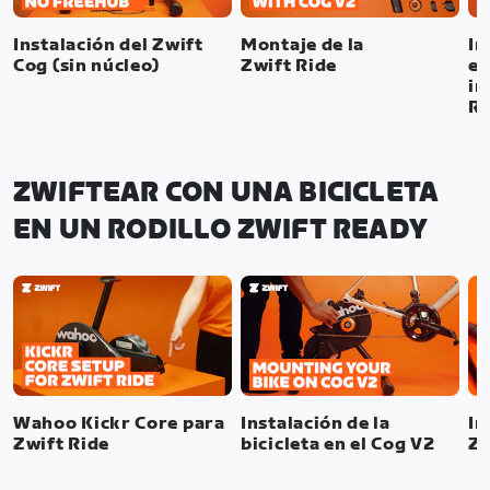
Instalación del Zwift
Montaje de la
In
Cog (sin núcleo)
Zwift Ride
el
in
Ri
ZWIFTEAR CON UNA BICICLETA
EN UN RODILLO ZWIFT READY
Wahoo Kickr Core para
Instalación de la
In
Zwift Ride
bicicleta en el Cog V2
Zw