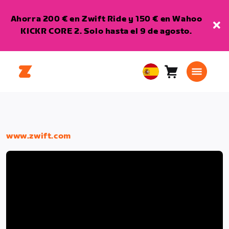
Ahorra 200 € en Zwift Ride y 150 € en Wahoo
KICKR CORE 2. Solo hasta el 9 de agosto.
Carro
0
European
artículos
Union
Español
www.zwift.com