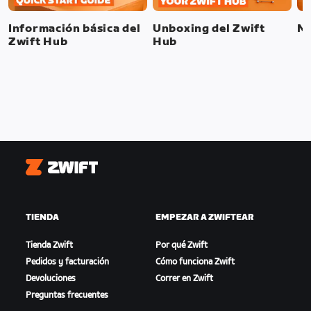
Información básica del
Unboxing del Zwift
Mo
Zwift Hub
Hub
Zwift
TIENDA
EMPEZAR A ZWIFTEAR
Tienda Zwift
Por qué Zwift
Pedidos y facturación
Cómo funciona Zwift
Devoluciones
Correr en Zwift
Preguntas frecuentes