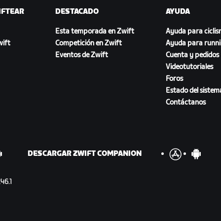
IFTEAR
DESTACADO
AYUDA
Esta temporada en Zwift
Ayuda para cicli
ift
Competición en Zwift
Ayuda para runn
Eventos de Zwift
Cuenta y pedidos
Videotutoriales
Foros
Estado del sistem
Contáctanos
DESCARGAR ZWIFT COMPANION
46.1