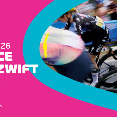
026
CE
ZWIFT
.
o.