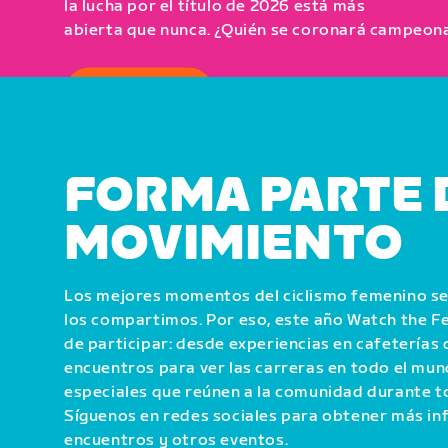
la lucha por el título de 2026 está más
abierta que nunca. ¿Quién se coronará campeon
CÓMO VERLO
FORMA PARTE 
MOVIMIENTO
Los mejores momentos del ciclismo femenino se
los compartimos. Por eso, este año Watch the
de participar: desde experiencias en cafeterías 
encuentros para ver las carreras en todo el mu
especiales que reúnen a la comunidad durante t
Síguenos en redes sociales para obtener más i
encuentros y otros eventos.