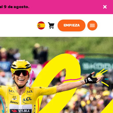
l 9 de agosto.
EMPIEZA
Carro
0
European
artículos
Union
Español