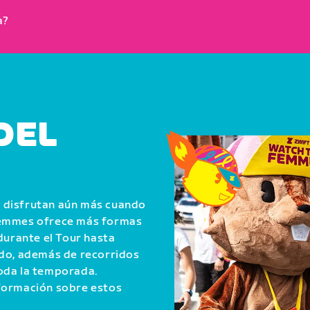
a?
DEL
 disfrutan aún más cuando
 Femmes ofrece más formas
durante el Tour hasta
ndo, además de recorridos
oda la temporada.
nformación sobre estos