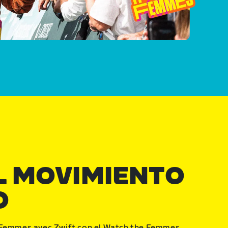
L MOVIMIENTO
O
 Femmes avec Zwift con el Watch the Femmes