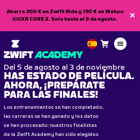
Ahorra 200 € en Zwift Ride y 150 € en Wahoo
KICKR CORE 2. Solo hasta el 9 de agosto.
Carro
0
European
artículos
Union
Español
Del 5 de agosto al 3 de noviembre
HAS ESTADO DE PELÍCULA.
AHORA, ¡PREPÁRATE
PARA LAS FINALES!
Los entrenamientos se han completado,
las carreras se han ganado y los datos
se han procesado: nuestros finalistas
de la Zwift Academy han sido elegidos