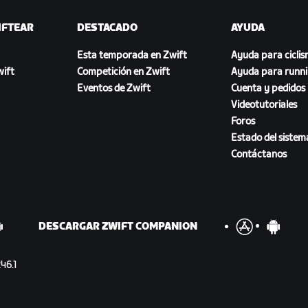
IFTEAR
DESTACADO
AYUDA
Esta temporada en Zwift
Ayuda para cicli
ift
Competición en Zwift
Ayuda para runn
Eventos de Zwift
Cuenta y pedidos
Videotutoriales
Foros
Estado del sistem
Contáctanos
DESCARGAR ZWIFT COMPANION
46.1