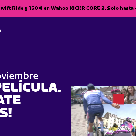
wift Ride y 150 € en Wahoo KICKR CORE 2. Solo hasta e
a
noviembre
ELÍCULA.
ATE
S!