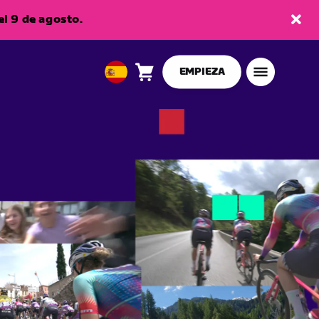
l 9 de agosto.
EMPIEZA
Carro
0
European
artículos
Union
Español