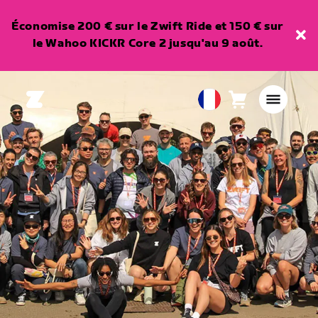
Économise 200 € sur le Zwift Ride et 150 € sur
le Wahoo KICKR Core 2 jusqu'au 9 août.
Panier
0
European
article
Union
Français