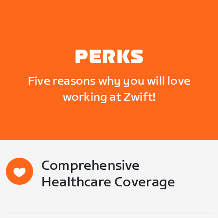
PERKS
Five reasons why you will love
working at Zwift!
Comprehensive
Healthcare Coverage