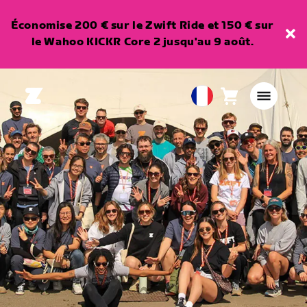
Économise 200 € sur le Zwift Ride et 150 € sur
le Wahoo KICKR Core 2 jusqu'au 9 août.
Panier
0
European
article
Union
Français