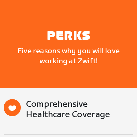
PERKS
Five reasons why you will love
working at Zwift!
Comprehensive
Healthcare Coverage